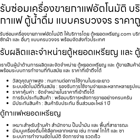
รับซ่อมเครื่องขายกาแฟ​อัตโนมัติ บร
กาแฟ ตู้น้ำดื่ม แบบครบวงจร ราคาถ
รับซ่อมเครื่องขายกาแฟ​อัตโนมัติ ให้บริการโดย ตู้หยอดเหรียญ.com บริกา
ซักผ้า และ อื่นๆ แบบครบวงจร พร้อมจัดส่งทั่วประเทศ
รับผลิตและจำหน่ายตู้หยอดเหรียญ และ ตู
เราเป็นผู้นำด้านการผลิตและจัดจำหน่าย ตู้หยอดเหรียญ และ ตู้ขายสินค้า
พร้อมระบบการทำงานที่ทันสมัย และ ราคาที่เข้าถึงได้
วัสดุคุณภาพสูง : ทนทานต่อการใช้งานในระยะยาว
ระบบอัตโนมัติทันสมัย : รองรับการใช้งานง่ายและหลากหลายรูปแ
ราคาคุ้มค่า : จัดจำหน่ายในราคาที่เข้าถึงได้
การรับประกันสินค้า : พร้อมบริการหลังการขายอย่างครบครัน
มีประกันสินค้า : สินค้ารับประกัน ชิ้นส่วนอะไหล่ 1 ปี
ตู้กาแฟหยอดเหรียญ
เหมาะสำหรับร้านค้า สำนักงาน ปั้มน้ำมัน และ พื้นที่สาธารณะ
มีเมนูเครื่องดื่มให้เลือกหลากหลาย เช่น กาแฟ โกโก้ และ ชา
ระบบการทำงานอัตโนมัติ จัดการง่าย รวดเร็ว