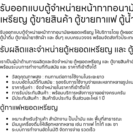
รับออกแบบตู้จำหน่ายหน้ากากอนามั
เหรียญ ตู้ขายสินค้า ตู้ขายกาแฟ ตู
รับออกแบบตู้จำหน่ายหน้ากากอนามัยหยอดเหรียญ​​ ให้บริการโดย ตู้หยอด
ตู้น้ำดื่ม ตู้ขายน้ำยาซักผ้า และ อื่นๆ แบบครบวงจร พร้อมจัดส่งทั่วประเ
รับผลิตและจำหน่ายตู้หยอดเหรียญ และ ตู
เราเป็นผู้นำด้านการผลิตและจัดจำหน่าย ตู้หยอดเหรียญ และ ตู้ขายสินค้า
พร้อมระบบการทำงานที่ทันสมัย และ ราคาที่เข้าถึงได้
วัสดุคุณภาพสูง : ทนทานต่อการใช้งานในระยะยาว
ระบบอัตโนมัติทันสมัย : รองรับการใช้งานง่ายและหลากหลายรูปแ
ราคาคุ้มค่า : จัดจำหน่ายในราคาที่เข้าถึงได้
การรับประกันสินค้า : พร้อมบริการหลังการขายอย่างครบครัน
มีประกันสินค้า : สินค้ารับประกัน ชิ้นส่วนอะไหล่ 1 ปี
ตู้กาแฟหยอดเหรียญ
เหมาะสำหรับร้านค้า สำนักงาน ปั้มน้ำมัน และ พื้นที่สาธารณะ
มีเมนูเครื่องดื่มให้เลือกหลากหลาย เช่น กาแฟ โกโก้ และ ชา
ระบบการทำงานอัตโนมัติ จัดการง่าย รวดเร็ว