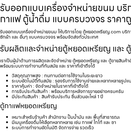
รับออกแบบเครื่องจำหน่ายขนม บริกา
กาแฟ ตู้น้ำดื่ม แบบครบวงจร ราคาถ
รับออกแบบเครื่องจำหน่ายขนม ให้บริการโดย ตู้หยอดเหรียญ.com บริการรับ
ซักผ้า และ อื่นๆ แบบครบวงจร พร้อมจัดส่งทั่วประเทศ
รับผลิตและจำหน่ายตู้หยอดเหรียญ และ ตู
เราเป็นผู้นำด้านการผลิตและจัดจำหน่าย ตู้หยอดเหรียญ และ ตู้ขายสินค้า
พร้อมระบบการทำงานที่ทันสมัย และ ราคาที่เข้าถึงได้
วัสดุคุณภาพสูง : ทนทานต่อการใช้งานในระยะยาว
ระบบอัตโนมัติทันสมัย : รองรับการใช้งานง่ายและหลากหลายรูปแ
ราคาคุ้มค่า : จัดจำหน่ายในราคาที่เข้าถึงได้
การรับประกันสินค้า : พร้อมบริการหลังการขายอย่างครบครัน
มีประกันสินค้า : สินค้ารับประกัน ชิ้นส่วนอะไหล่ 1 ปี
ตู้กาแฟหยอดเหรียญ
เหมาะสำหรับร้านค้า สำนักงาน ปั้มน้ำมัน และ พื้นที่สาธารณะ
มีเมนูเครื่องดื่มให้เลือกหลากหลาย เช่น กาแฟ โกโก้ และ ชา
ระบบการทำงานอัตโนมัติ จัดการง่าย รวดเร็ว