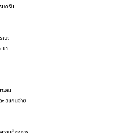
ครบครัน
ธารณะ
ะ ชา
มาะสม
และ สแกนจ่าย
ามความต้องการ