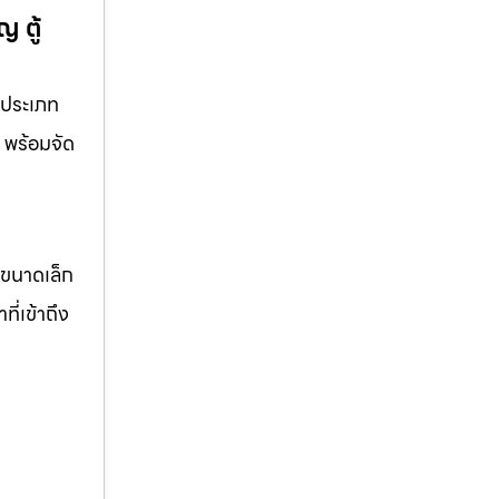
 ตู้
กประเภท
ร พร้อมจัด
จขนาดเล็ก
ี่เข้าถึง