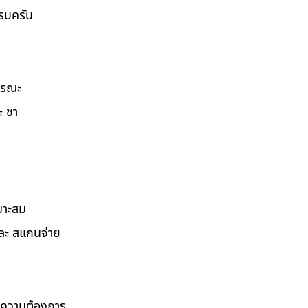
ครบครัน
ธารณะ
ะ ชา
มาะสม
และ สแกนจ่าย
ามความต้องการ