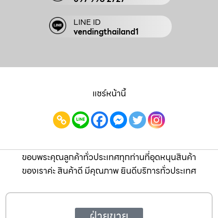
LINE ID
vendingthailand1
แชร์หน้านี้
ขอบพระคุณ​ลูกค้า​ทั่วประเทศ​ทุกท่าน​ที่​อุดหนุน​สินค้า​
ของ​เรา​ค่ะ สินค้า​ดี มี​คุณ​ภาพ ยินดี​บริการ​ทั่ว​ประเทศ​
ฝ่ายขาย