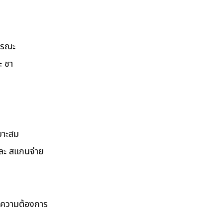
ธารณะ
ะ ชา
มาะสม
และ สแกนจ่าย
ามความต้องการ