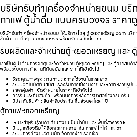
บริษัทรับทำเครื่องจำหน่ายขนม บริก
กาแฟ ตู้น้ำดื่ม แบบครบวงจร ราคาถ
บริษัทรับทำเครื่องจำหน่ายขนม ให้บริการโดย ตู้หยอดเหรียญ.com บริการร
ซักผ้า และ อื่นๆ แบบครบวงจร พร้อมจัดส่งทั่วประเทศ
รับผลิตและจำหน่ายตู้หยอดเหรียญ และ ตู
เราเป็นผู้นำด้านการผลิตและจัดจำหน่าย ตู้หยอดเหรียญ และ ตู้ขายสินค้า
พร้อมระบบการทำงานที่ทันสมัย และ ราคาที่เข้าถึงได้
วัสดุคุณภาพสูง : ทนทานต่อการใช้งานในระยะยาว
ระบบอัตโนมัติทันสมัย : รองรับการใช้งานง่ายและหลากหลายรูปแ
ราคาคุ้มค่า : จัดจำหน่ายในราคาที่เข้าถึงได้
การรับประกันสินค้า : พร้อมบริการหลังการขายอย่างครบครัน
มีประกันสินค้า : สินค้ารับประกัน ชิ้นส่วนอะไหล่ 1 ปี
ตู้กาแฟหยอดเหรียญ
เหมาะสำหรับร้านค้า สำนักงาน ปั้มน้ำมัน และ พื้นที่สาธารณะ
มีเมนูเครื่องดื่มให้เลือกหลากหลาย เช่น กาแฟ โกโก้ และ ชา
ระบบการทำงานอัตโนมัติ จัดการง่าย รวดเร็ว