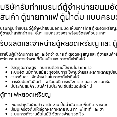
บริษัทรับทำแบรนด์ตู้จำหน่ายขนม​อั
สินค้า ตู้ขายกาแฟ ตู้น้ำดื่ม แบบค
บริษัทรับทำแบรนด์ตู้จำหน่ายขนม​อัตโนมัติ ให้บริการโดย ตู้หยอดเหรียญ
ตู้ขายน้ำยาซักผ้า และ อื่นๆ แบบครบวงจร พร้อมจัดส่งทั่วประเทศ
รับผลิตและจำหน่ายตู้หยอดเหรียญ และ ตู
เราเป็นผู้นำด้านการผลิตและจัดจำหน่าย ตู้หยอดเหรียญ และ ตู้ขายสินค้า
พร้อมระบบการทำงานที่ทันสมัย และ ราคาที่เข้าถึงได้
วัสดุคุณภาพสูง : ทนทานต่อการใช้งานในระยะยาว
ระบบอัตโนมัติทันสมัย : รองรับการใช้งานง่ายและหลากหลายรูปแ
ราคาคุ้มค่า : จัดจำหน่ายในราคาที่เข้าถึงได้
การรับประกันสินค้า : พร้อมบริการหลังการขายอย่างครบครัน
มีประกันสินค้า : สินค้ารับประกัน ชิ้นส่วนอะไหล่ 1 ปี
ตู้กาแฟหยอดเหรียญ
เหมาะสำหรับร้านค้า สำนักงาน ปั้มน้ำมัน และ พื้นที่สาธารณะ
มีเมนูเครื่องดื่มให้เลือกหลากหลาย เช่น กาแฟ โกโก้ และ ชา
ระบบการทำงานอัตโนมัติ จัดการง่าย รวดเร็ว