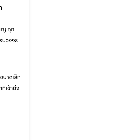
ก
ียญ ทุก
บครบวงจร
จขนาดเล็ก
ี่เข้าถึง