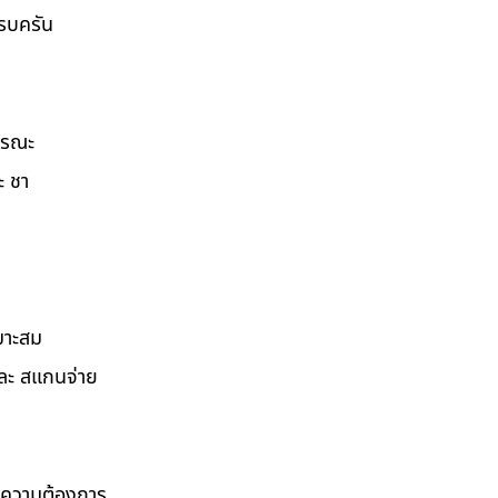
ครบครัน
ธารณะ
ะ ชา
มาะสม
และ สแกนจ่าย
ามความต้องการ