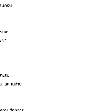
ครบครัน
ธารณะ
ะ ชา
มาะสม
และ สแกนจ่าย
ามความต้องการ