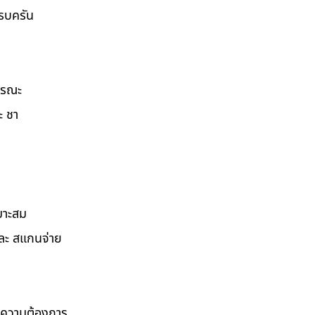
ครบครัน
ธารณะ
ะ ชา
มาะสม
และ สแกนจ่าย
ามความต้องการ