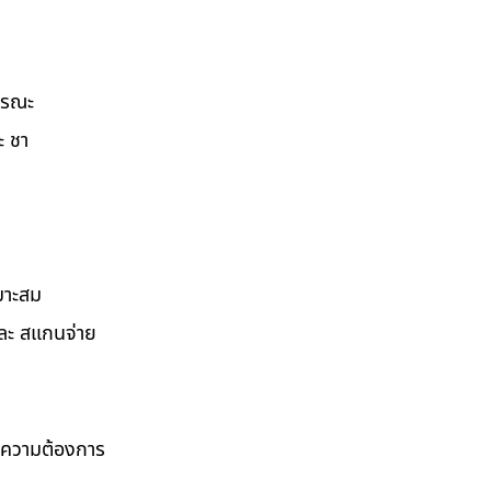
ธารณะ
ะ ชา
มาะสม
และ สแกนจ่าย
ามความต้องการ