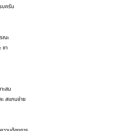
ครบครัน
ธารณะ
ะ ชา
มาะสม
และ สแกนจ่าย
ามความต้องการ