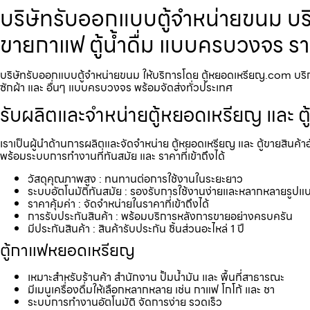
บริษัทรับออกแบบตู้จำหน่ายขนม บริก
ขายกาแฟ ตู้น้ำดื่ม แบบครบวงจร ร
บริษัทรับออกแบบตู้จำหน่ายขนม ให้บริการโดย ตู้หยอดเหรียญ.com บริการร
ซักผ้า และ อื่นๆ แบบครบวงจร พร้อมจัดส่งทั่วประเทศ
รับผลิตและจำหน่ายตู้หยอดเหรียญ และ ตู
เราเป็นผู้นำด้านการผลิตและจัดจำหน่าย ตู้หยอดเหรียญ และ ตู้ขายสินค้า
พร้อมระบบการทำงานที่ทันสมัย และ ราคาที่เข้าถึงได้
วัสดุคุณภาพสูง : ทนทานต่อการใช้งานในระยะยาว
ระบบอัตโนมัติทันสมัย : รองรับการใช้งานง่ายและหลากหลายรูปแ
ราคาคุ้มค่า : จัดจำหน่ายในราคาที่เข้าถึงได้
การรับประกันสินค้า : พร้อมบริการหลังการขายอย่างครบครัน
มีประกันสินค้า : สินค้ารับประกัน ชิ้นส่วนอะไหล่ 1 ปี
ตู้กาแฟหยอดเหรียญ
เหมาะสำหรับร้านค้า สำนักงาน ปั้มน้ำมัน และ พื้นที่สาธารณะ
มีเมนูเครื่องดื่มให้เลือกหลากหลาย เช่น กาแฟ โกโก้ และ ชา
ระบบการทำงานอัตโนมัติ จัดการง่าย รวดเร็ว