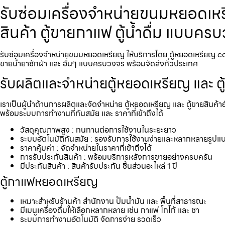
รับซ่อมเครื่องจำหน่ายขนมหยอดเหรี
สินค้า ตู้ขายกาแฟ ตู้น้ำดื่ม แบบค
รับซ่อมเครื่องจำหน่ายขนมหยอดเหรียญ​ ให้บริการโดย ตู้หยอดเหรียญ.com 
ขายน้ำยาซักผ้า และ อื่นๆ แบบครบวงจร พร้อมจัดส่งทั่วประเทศ
รับผลิตและจำหน่ายตู้หยอดเหรียญ และ ตู
เราเป็นผู้นำด้านการผลิตและจัดจำหน่าย ตู้หยอดเหรียญ และ ตู้ขายสินค้า
พร้อมระบบการทำงานที่ทันสมัย และ ราคาที่เข้าถึงได้
วัสดุคุณภาพสูง : ทนทานต่อการใช้งานในระยะยาว
ระบบอัตโนมัติทันสมัย : รองรับการใช้งานง่ายและหลากหลายรูปแ
ราคาคุ้มค่า : จัดจำหน่ายในราคาที่เข้าถึงได้
การรับประกันสินค้า : พร้อมบริการหลังการขายอย่างครบครัน
มีประกันสินค้า : สินค้ารับประกัน ชิ้นส่วนอะไหล่ 1 ปี
ตู้กาแฟหยอดเหรียญ
เหมาะสำหรับร้านค้า สำนักงาน ปั้มน้ำมัน และ พื้นที่สาธารณะ
มีเมนูเครื่องดื่มให้เลือกหลากหลาย เช่น กาแฟ โกโก้ และ ชา
ระบบการทำงานอัตโนมัติ จัดการง่าย รวดเร็ว