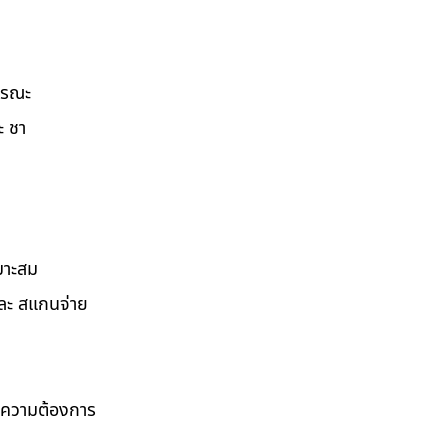
ธารณะ
ะ ชา
มาะสม
และ สแกนจ่าย
ามความต้องการ