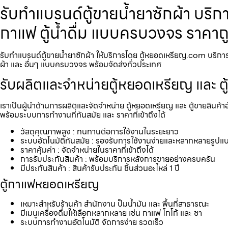
รับทำแบรนด์ตู้ขายน้ำยาซักผ้า บริก
กาแฟ ตู้น้ำดื่ม แบบครบวงจร ราคาถ
รับทำแบรนด์ตู้ขายน้ำยาซักผ้า ให้บริการโดย ตู้หยอดเหรียญ.com บริการรั
ผ้า และ อื่นๆ แบบครบวงจร พร้อมจัดส่งทั่วประเทศ
รับผลิตและจำหน่ายตู้หยอดเหรียญ และ ตู
เราเป็นผู้นำด้านการผลิตและจัดจำหน่าย ตู้หยอดเหรียญ และ ตู้ขายสินค้า
พร้อมระบบการทำงานที่ทันสมัย และ ราคาที่เข้าถึงได้
วัสดุคุณภาพสูง : ทนทานต่อการใช้งานในระยะยาว
ระบบอัตโนมัติทันสมัย : รองรับการใช้งานง่ายและหลากหลายรูปแ
ราคาคุ้มค่า : จัดจำหน่ายในราคาที่เข้าถึงได้
การรับประกันสินค้า : พร้อมบริการหลังการขายอย่างครบครัน
มีประกันสินค้า : สินค้ารับประกัน ชิ้นส่วนอะไหล่ 1 ปี
ตู้กาแฟหยอดเหรียญ
เหมาะสำหรับร้านค้า สำนักงาน ปั้มน้ำมัน และ พื้นที่สาธารณะ
มีเมนูเครื่องดื่มให้เลือกหลากหลาย เช่น กาแฟ โกโก้ และ ชา
ระบบการทำงานอัตโนมัติ จัดการง่าย รวดเร็ว