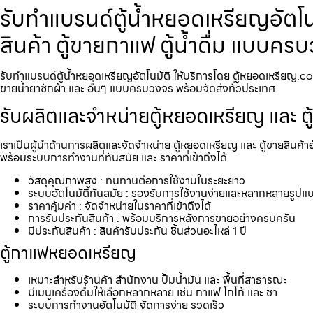
รับทำแบรนด์ตู้น้ำหยอดเหรียญ​อัตโน
สินค้า ตู้ขายกาแฟ ตู้น้ำดื่ม แบบค
รับทำแบรนด์ตู้น้ำหยอดเหรียญ​อัตโนมัติ ให้บริการโดย ตู้หยอดเหรียญ.com
ขายน้ำยาซักผ้า และ อื่นๆ แบบครบวงจร พร้อมจัดส่งทั่วประเทศ
รับผลิตและจำหน่ายตู้หยอดเหรียญ และ ตู
เราเป็นผู้นำด้านการผลิตและจัดจำหน่าย ตู้หยอดเหรียญ และ ตู้ขายสินค้า
พร้อมระบบการทำงานที่ทันสมัย และ ราคาที่เข้าถึงได้
วัสดุคุณภาพสูง : ทนทานต่อการใช้งานในระยะยาว
ระบบอัตโนมัติทันสมัย : รองรับการใช้งานง่ายและหลากหลายรูปแ
ราคาคุ้มค่า : จัดจำหน่ายในราคาที่เข้าถึงได้
การรับประกันสินค้า : พร้อมบริการหลังการขายอย่างครบครัน
มีประกันสินค้า : สินค้ารับประกัน ชิ้นส่วนอะไหล่ 1 ปี
ตู้กาแฟหยอดเหรียญ
เหมาะสำหรับร้านค้า สำนักงาน ปั้มน้ำมัน และ พื้นที่สาธารณะ
มีเมนูเครื่องดื่มให้เลือกหลากหลาย เช่น กาแฟ โกโก้ และ ชา
ระบบการทำงานอัตโนมัติ จัดการง่าย รวดเร็ว