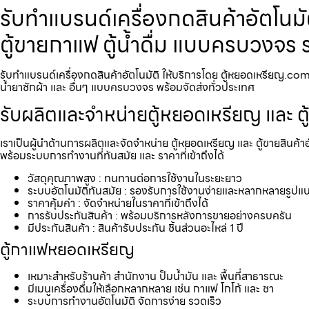
รับทำแบรนด์เครื่องกดสินค้า​อัตโนม
ตู้ขายกาแฟ ตู้น้ำดื่ม แบบครบวงจร 
รับทำแบรนด์เครื่องกดสินค้า​อัตโนมัติ ให้บริการโดย ตู้หยอดเหรียญ.com 
น้ำยาซักผ้า และ อื่นๆ แบบครบวงจร พร้อมจัดส่งทั่วประเทศ
รับผลิตและจำหน่ายตู้หยอดเหรียญ และ ตู
เราเป็นผู้นำด้านการผลิตและจัดจำหน่าย ตู้หยอดเหรียญ และ ตู้ขายสินค้า
พร้อมระบบการทำงานที่ทันสมัย และ ราคาที่เข้าถึงได้
วัสดุคุณภาพสูง : ทนทานต่อการใช้งานในระยะยาว
ระบบอัตโนมัติทันสมัย : รองรับการใช้งานง่ายและหลากหลายรูปแ
ราคาคุ้มค่า : จัดจำหน่ายในราคาที่เข้าถึงได้
การรับประกันสินค้า : พร้อมบริการหลังการขายอย่างครบครัน
มีประกันสินค้า : สินค้ารับประกัน ชิ้นส่วนอะไหล่ 1 ปี
ตู้กาแฟหยอดเหรียญ
เหมาะสำหรับร้านค้า สำนักงาน ปั้มน้ำมัน และ พื้นที่สาธารณะ
มีเมนูเครื่องดื่มให้เลือกหลากหลาย เช่น กาแฟ โกโก้ และ ชา
ระบบการทำงานอัตโนมัติ จัดการง่าย รวดเร็ว