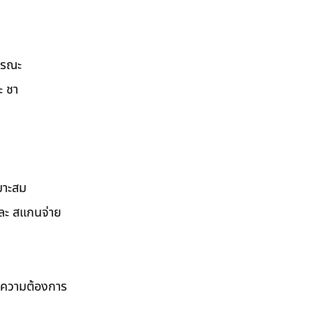
ธารณะ
ะ ชา
มาะสม
และ สแกนจ่าย
ามความต้องการ