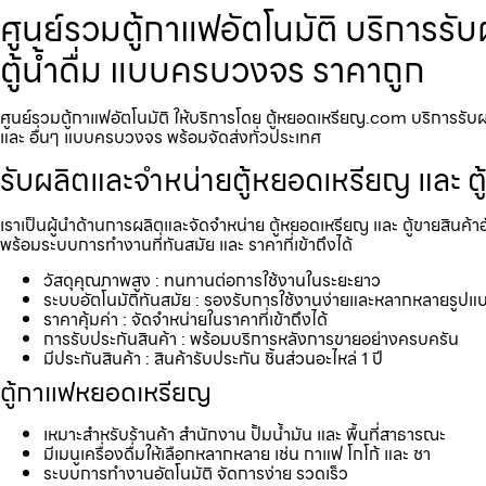
ศูนย์รวมตู้กาแฟ​อัตโนมัติ บริการร
ตู้น้ำดื่ม แบบครบวงจร ราคาถูก
ศูนย์รวมตู้กาแฟ​อัตโนมัติ ให้บริการโดย ตู้หยอดเหรียญ.com บริการรับผล
และ อื่นๆ แบบครบวงจร พร้อมจัดส่งทั่วประเทศ
รับผลิตและจำหน่ายตู้หยอดเหรียญ และ ตู
เราเป็นผู้นำด้านการผลิตและจัดจำหน่าย ตู้หยอดเหรียญ และ ตู้ขายสินค้า
พร้อมระบบการทำงานที่ทันสมัย และ ราคาที่เข้าถึงได้
วัสดุคุณภาพสูง : ทนทานต่อการใช้งานในระยะยาว
ระบบอัตโนมัติทันสมัย : รองรับการใช้งานง่ายและหลากหลายรูปแ
ราคาคุ้มค่า : จัดจำหน่ายในราคาที่เข้าถึงได้
การรับประกันสินค้า : พร้อมบริการหลังการขายอย่างครบครัน
มีประกันสินค้า : สินค้ารับประกัน ชิ้นส่วนอะไหล่ 1 ปี
ตู้กาแฟหยอดเหรียญ
เหมาะสำหรับร้านค้า สำนักงาน ปั้มน้ำมัน และ พื้นที่สาธารณะ
มีเมนูเครื่องดื่มให้เลือกหลากหลาย เช่น กาแฟ โกโก้ และ ชา
ระบบการทำงานอัตโนมัติ จัดการง่าย รวดเร็ว