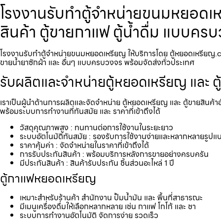
โรงงานรับทำตู้จำหน่ายขนมหยอดเหร
สินค้า ตู้ขายกาแฟ ตู้น้ำดื่ม แบบค
โรงงานรับทำตู้จำหน่ายขนมหยอดเหรียญ​ ให้บริการโดย ตู้หยอดเหรียญ.com 
ขายน้ำยาซักผ้า และ อื่นๆ แบบครบวงจร พร้อมจัดส่งทั่วประเทศ
รับผลิตและจำหน่ายตู้หยอดเหรียญ และ ตู
เราเป็นผู้นำด้านการผลิตและจัดจำหน่าย ตู้หยอดเหรียญ และ ตู้ขายสินค้า
พร้อมระบบการทำงานที่ทันสมัย และ ราคาที่เข้าถึงได้
วัสดุคุณภาพสูง : ทนทานต่อการใช้งานในระยะยาว
ระบบอัตโนมัติทันสมัย : รองรับการใช้งานง่ายและหลากหลายรูปแ
ราคาคุ้มค่า : จัดจำหน่ายในราคาที่เข้าถึงได้
การรับประกันสินค้า : พร้อมบริการหลังการขายอย่างครบครัน
มีประกันสินค้า : สินค้ารับประกัน ชิ้นส่วนอะไหล่ 1 ปี
ตู้กาแฟหยอดเหรียญ
เหมาะสำหรับร้านค้า สำนักงาน ปั้มน้ำมัน และ พื้นที่สาธารณะ
มีเมนูเครื่องดื่มให้เลือกหลากหลาย เช่น กาแฟ โกโก้ และ ชา
ระบบการทำงานอัตโนมัติ จัดการง่าย รวดเร็ว