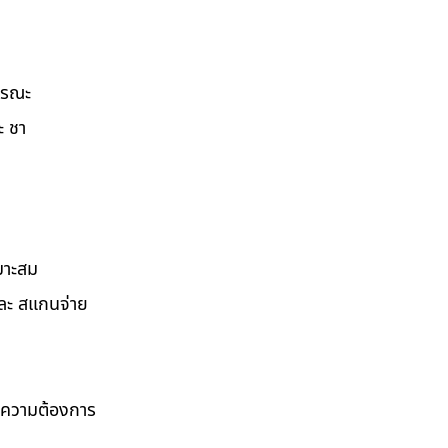
ธารณะ
ะ ชา
มาะสม
และ สแกนจ่าย
ามความต้องการ