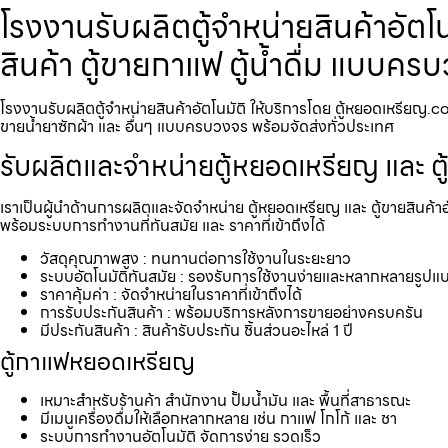
โรงงานรับผลิตตู้จำหน่ายสินค้า​อัต
สินค้า ตู้ขายกาแฟ ตู้น้ำดื่ม แบบค
โรงงานรับผลิตตู้จำหน่ายสินค้า​อัตโนมัติ ให้บริการโดย ตู้หยอดเหรียญ.co
ขายน้ำยาซักผ้า และ อื่นๆ แบบครบวงจร พร้อมจัดส่งทั่วประเทศ
รับผลิตและจำหน่ายตู้หยอดเหรียญ และ ตู
เราเป็นผู้นำด้านการผลิตและจัดจำหน่าย ตู้หยอดเหรียญ และ ตู้ขายสินค้า
พร้อมระบบการทำงานที่ทันสมัย และ ราคาที่เข้าถึงได้
วัสดุคุณภาพสูง : ทนทานต่อการใช้งานในระยะยาว
ระบบอัตโนมัติทันสมัย : รองรับการใช้งานง่ายและหลากหลายรูปแ
ราคาคุ้มค่า : จัดจำหน่ายในราคาที่เข้าถึงได้
การรับประกันสินค้า : พร้อมบริการหลังการขายอย่างครบครัน
มีประกันสินค้า : สินค้ารับประกัน ชิ้นส่วนอะไหล่ 1 ปี
ตู้กาแฟหยอดเหรียญ
เหมาะสำหรับร้านค้า สำนักงาน ปั้มน้ำมัน และ พื้นที่สาธารณะ
มีเมนูเครื่องดื่มให้เลือกหลากหลาย เช่น กาแฟ โกโก้ และ ชา
ระบบการทำงานอัตโนมัติ จัดการง่าย รวดเร็ว