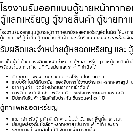
โรงงานรับออกแบบตู้ขายหน้ากากอนา
ตู้แลกเหรียญ ตู้ขายสินค้า ตู้ขายกา
โรงงานรับออกแบบตู้ขายหน้ากากอนามัยหยอดเหรียญ​​​อัตโนมัติ ให้บริกา
ตู้ขายกาแฟ ตู้น้ำดื่ม ตู้ขายน้ำยาซักผ้า และ อื่นๆ แบบครบวงจร พร้อมจัด
รับผลิตและจำหน่ายตู้หยอดเหรียญ และ ตู
เราเป็นผู้นำด้านการผลิตและจัดจำหน่าย ตู้หยอดเหรียญ และ ตู้ขายสินค้า
พร้อมระบบการทำงานที่ทันสมัย และ ราคาที่เข้าถึงได้
วัสดุคุณภาพสูง : ทนทานต่อการใช้งานในระยะยาว
ระบบอัตโนมัติทันสมัย : รองรับการใช้งานง่ายและหลากหลายรูปแ
ราคาคุ้มค่า : จัดจำหน่ายในราคาที่เข้าถึงได้
การรับประกันสินค้า : พร้อมบริการหลังการขายอย่างครบครัน
มีประกันสินค้า : สินค้ารับประกัน ชิ้นส่วนอะไหล่ 1 ปี
ตู้กาแฟหยอดเหรียญ
เหมาะสำหรับร้านค้า สำนักงาน ปั้มน้ำมัน และ พื้นที่สาธารณะ
มีเมนูเครื่องดื่มให้เลือกหลากหลาย เช่น กาแฟ โกโก้ และ ชา
ระบบการทำงานอัตโนมัติ จัดการง่าย รวดเร็ว