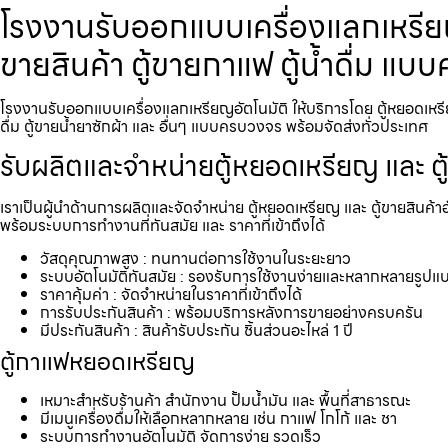
โรงงานรับออกแบบเครื่องแลกเหรียญ​
ขายสินค้า ตู้ขายกาแฟ ตู้น้ำดื่ม แ
โรงงานรับออกแบบเครื่องแลกเหรียญ​อัตโนมัติ ให้บริการโดย ตู้หยอดเหรี
ดื่ม ตู้ขายน้ำยาซักผ้า และ อื่นๆ แบบครบวงจร พร้อมจัดส่งทั่วประเทศ
รับผลิตและจำหน่ายตู้หยอดเหรียญ และ ตู
เราเป็นผู้นำด้านการผลิตและจัดจำหน่าย ตู้หยอดเหรียญ และ ตู้ขายสินค้า
พร้อมระบบการทำงานที่ทันสมัย และ ราคาที่เข้าถึงได้
วัสดุคุณภาพสูง : ทนทานต่อการใช้งานในระยะยาว
ระบบอัตโนมัติทันสมัย : รองรับการใช้งานง่ายและหลากหลายรูปแ
ราคาคุ้มค่า : จัดจำหน่ายในราคาที่เข้าถึงได้
การรับประกันสินค้า : พร้อมบริการหลังการขายอย่างครบครัน
มีประกันสินค้า : สินค้ารับประกัน ชิ้นส่วนอะไหล่ 1 ปี
ตู้กาแฟหยอดเหรียญ
เหมาะสำหรับร้านค้า สำนักงาน ปั้มน้ำมัน และ พื้นที่สาธารณะ
มีเมนูเครื่องดื่มให้เลือกหลากหลาย เช่น กาแฟ โกโก้ และ ชา
ระบบการทำงานอัตโนมัติ จัดการง่าย รวดเร็ว